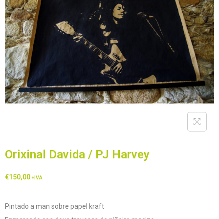
Orixinal Davida / PJ Harvey
€
150,00
+IVA
Pintado a man sobre papel kraft