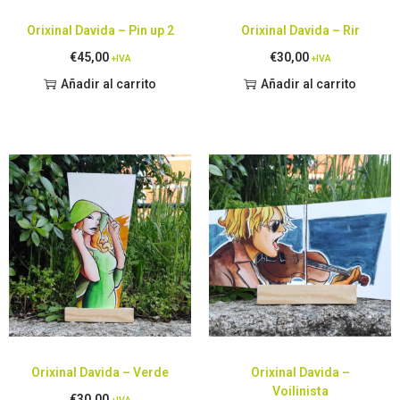
Orixinal Davida – Pin up 2
Orixinal Davida – Rir
€
45,00
€
30,00
+IVA
+IVA
Añadir al carrito
Añadir al carrito
Orixinal Davida – Verde
Orixinal Davida –
Voilinista
€
30,00