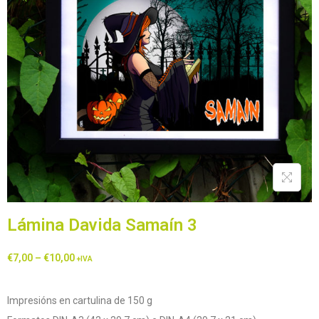
Lámina Davida Samaín 3
€
7,00
–
€
10,00
+IVA
Impresións en cartulina de 150 g