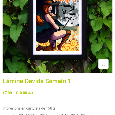
Lámina Davida Samaín 1
€
7,00
–
€
10,00
+IVA
Impresións en cartulina de 150 g