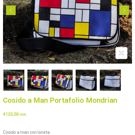
Cosido a Man Portafolio Mondrian
€
125,00
+IVA
Cosido a man con loneta.