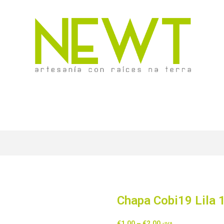
Chapa Cobi19 Lila 
€
1,00
–
€
2,00